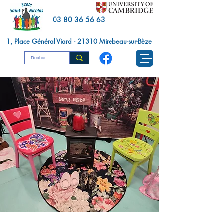
03 80 36 56 63
1, Place Général Viard - 21310 Mirebeau-sur-Bèze