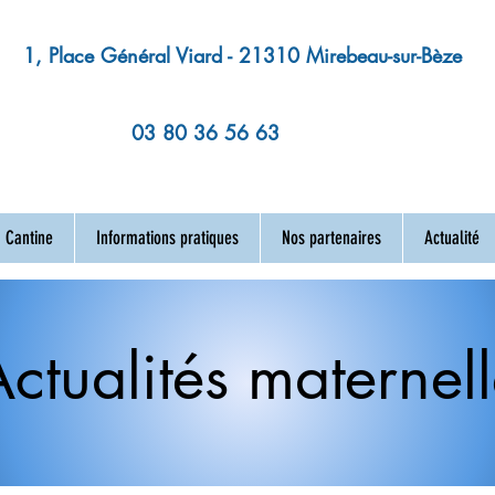
1, Place Général Viard - 21310 Mirebeau-sur-Bèze
03 80 36 56 63
Cantine
Informations pratiques
Nos partenaires
Actualité
ctualités maternel