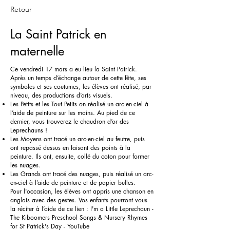
Retour
La Saint Patrick en
maternelle
Ce vendredi 17 mars a eu lieu la Saint Patrick.
Après un temps d’échange autour de cette fête, ses
symboles et ses coutumes, les élèves ont réalisé, par
niveau, des productions d’arts visuels.
Les Petits et les Tout Petits on réalisé un arc-en-ciel à
l’aide de peinture sur les mains. Au pied de ce
dernier, vous trouverez le chaudron d’or des
Leprechauns !
Les Moyens ont tracé un arc-en-ciel au feutre, puis
ont repassé dessus en faisant des points à la
peinture. Ils ont, ensuite, collé du coton pour former
les nuages.
Les Grands ont tracé des nuages, puis réalisé un arc-
en-ciel à l’aide de peinture et de papier bulles.
Pour l'occasion, les élèves ont appris une chanson en
anglais avec des gestes. Vos enfants pourront vous
la réciter à l’aide de ce lien :
I'm a Little Leprechaun -
The Kiboomers Preschool Songs & Nursery Rhymes
for St Patrick's Day - YouTube